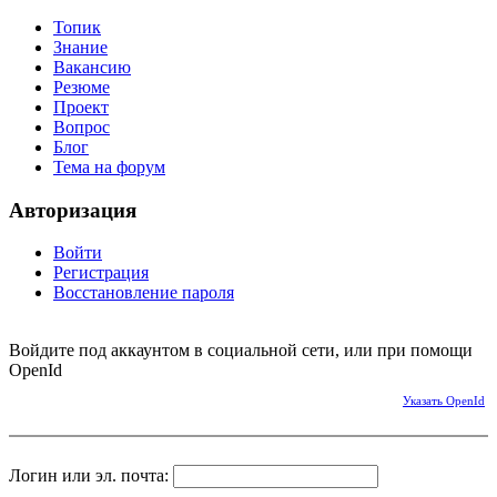
Топик
Знание
Вакансию
Резюме
Проект
Вопрос
Блог
Тема на форум
Авторизация
Войти
Регистрация
Восстановление пароля
Войдите под аккаунтом в социальной сети, или при помощи
OpenId
Указать OpenId
Логин или эл. почта: