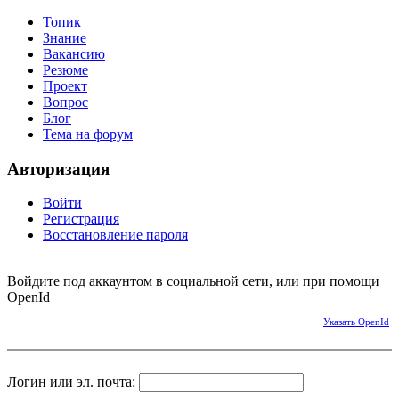
Топик
Знание
Вакансию
Резюме
Проект
Вопрос
Блог
Тема на форум
Авторизация
Войти
Регистрация
Восстановление пароля
Войдите под аккаунтом в социальной сети, или при помощи
OpenId
Указать OpenId
Логин или эл. почта: