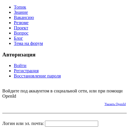
Топик
Знание
Вакансию
Резюме
Проект
Вопрос
Блог
Тема на форум
Авторизация
Войти
Регистрация
Восстановление пароля
Войдите под аккаунтом в социальной сети, или при помощи
OpenId
Указать OpenId
Логин или эл. почта: