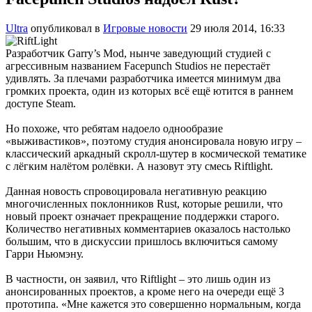
Ultra
опубликовал в
Игровые новости
29 июля 2014, 16:33
Разработчик Garry’s Mod, нынче заведующий студией с
агрессивным названием Facepunch Studios не перестаёт
удивлять. За плечами разработчика имеется минимум два
громких проекта, один из которых всё ещё ютится в раннем
доступе Steam.
Но похоже, что ребятам надоело однообразие
«выживастиков», поэтому студия анонсировала новую игру –
классический аркадный скролл-шутер в космической тематике
с лёгким налётом ролёвки. А назовут эту смесь Riftlight.
Данная новость спровоцировала негативную реакцию
многочисленных поклонников Rust, которые решили, что
новый проект означает прекращение поддержки старого.
Количество негативных комментариев оказалось настолько
большим, что в дискуссии пришлось включиться самому
Гарри Ньюмэну.
В частности, он заявил, что Riftlight – это лишь один из
анонсированных проектов, а кроме него на очереди ещё 3
прототипа. «Мне кажется это совершенно нормальным, когда