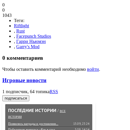
0
0
1043
Теги:
Riftlight
,
Rust
,
Facepunch Studios
,
Гарри Ньюмэн
,
Garry's Mod
0
комментариев
Чтобы оставить комментарий необходимо
войти
.
Игровые новости
1
подписчик, 64 топика
RSS
подписаться
ПОСЛЕДНИЕ ИСТОРИИ
/
ВСЕ
ИСТОРИИ
15.09, 23:24
Появились награды и достижения...
5.08, 14:14
Победители конкурса «Как я стал...