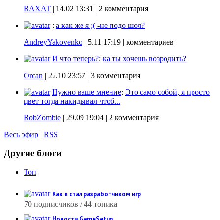
RAXAT
|
14.02 13:31
| 2 комментария
:
а как же я ;( -не подо шол?
AndreyYakovenko
|
5.11 17:19
| комментариев
И что теперь?
:
ка ты хочешь возродить?
Orcan
|
22.10 23:57
| 3 комментария
Нужно ваше мнение
:
Это само собой, я просто
цвет тогда накидывал чтоб...
RobZombie
|
29.09 19:04
| 2 комментария
Весь эфир
|
RSS
Другие блоги
Топ
Как я стал разработчиком игр
70 подписчиков / 44 топика
Новости GameSetup