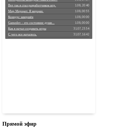
1.08, 20:40
Вот так я стал разработчиком игр.
1.08, 00:55
Мир Мерцает. Я мерцаю.
1.08, 00:00
Конкурс завершён
1.08, 00:00
Gamedev - это состояние души...
31.07, 23:54
Как я начал создавать игры
31.07, 16:42
С чего все началось.
30.07, 23:59
Большое путешествие в мир игростроя
30.07, 07:11
КАК Я КЛАССНО ПИШУ КАПСОМ
27.07, 11:54
Реквием по мечте…
Прямой эфир