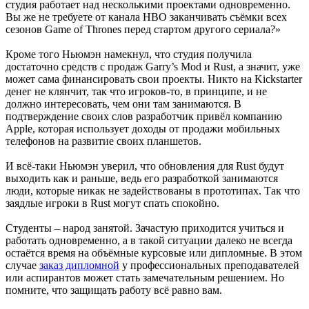
студия работает над несколькими проектами одновременно.
Вы же не требуете от канала HBO заканчивать съёмки всех
сезонов Game of Thrones перед стартом другого сериала?»
Кроме того Ньюмэн намекнул, что студия получила
достаточно средств с продаж Garry’s Mod и Rust, а значит, уже
может сама финансировать свои проекты. Никто на Kickstarter
денег не клянчит, так что игроков-то, в принципе, и не
должно интересовать, чем они там занимаются. В
подтверждение своих слов разработчик привёл компанию
Apple, которая использует доходы от продажи мобильных
телефонов на развитие своих планшетов.
И всё-таки Ньюмэн уверил, что обновления для Rust будут
выходить как и раньше, ведь его разработкой занимаются
люди, которые никак не задействованы в прототипах. Так что
заядлые игроки в Rust могут спать спокойно.
Студенты – народ занятой. Зачастую приходится учиться и
работать одновременно, а в такой ситуации далеко не всегда
остаётся время на объёмные курсовые или дипломные. В этом
случае
заказ дипломной
у профессиональных преподавателей
или аспирантов может стать замечательным решением. Но
помните, что защищать работу всё равно вам.