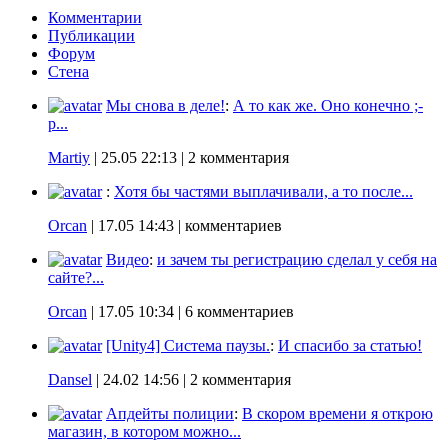
Комментарии
Публикации
Форум
Стена
Мы снова в деле!
:
А то как же. Оно конечно ;-
p...
Martiy
|
25.05 22:13
| 2 комментария
:
Хотя бы частями выплачивали, а то после...
Orcan
|
17.05 14:43
| комментариев
Видео
:
и зачем ты регистрацию сделал у себя на
сайте?...
Orcan
|
17.05 10:34
| 6 комментариев
[Unity4] Система паузы.
:
И спасибо за статью!
Dansel
|
24.02 14:56
| 2 комментария
Апдейты полиции
:
В скором времени я открою
магазин, в котором можно...