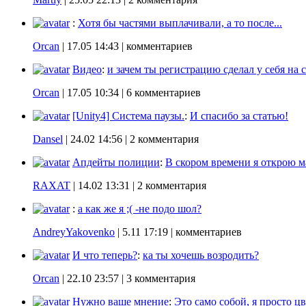
:
Хотя бы частями выплачивали, а то после...
Orcan
|
17.05 14:43
| комментариев
Видео
:
и зачем ты регистрацию сделал у себя на с
Orcan
|
17.05 10:34
| 6 комментариев
[Unity4] Система паузы.
:
И спасибо за статью!
Dansel
|
24.02 14:56
| 2 комментария
Апдейты полиции
:
В скором времени я открою ма
RAXAT
|
14.02 13:31
| 2 комментария
:
а как же я ;( -не подо шол?
AndreyYakovenko
|
5.11 17:19
| комментариев
И что теперь?
:
ка ты хочешь возродить?
Orcan
|
22.10 23:57
| 3 комментария
Нужно ваше мнение
:
Это само собой, я просто цв