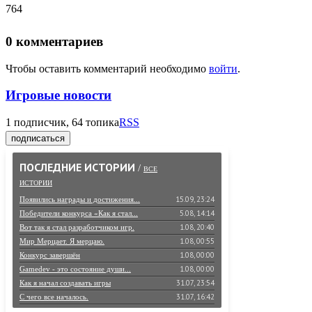
764
0
комментариев
Чтобы оставить комментарий необходимо
войти
.
Игровые новости
1
подписчик, 64 топика
RSS
подписаться
ПОСЛЕДНИЕ ИСТОРИИ
/
ВСЕ
ИСТОРИИ
15.09, 23:24
Появились награды и достижения...
5.08, 14:14
Победители конкурса «Как я стал...
1.08, 20:40
Вот так я стал разработчиком игр.
1.08, 00:55
Мир Мерцает. Я мерцаю.
1.08, 00:00
Конкурс завершён
1.08, 00:00
Gamedev - это состояние души...
31.07, 23:54
Как я начал создавать игры
31.07, 16:42
С чего все началось.
30.07, 23:59
Большое путешествие в мир игростроя