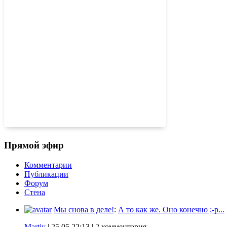
30.07, 07:11
КАК Я КЛАССНО ПИШУ КАПСОМ
27.07, 11:54
Реквием по мечте…
Прямой эфир
Комментарии
Публикации
Форум
Стена
Мы снова в деле!
:
А то как же. Оно конечно ;-p...
Martiy
|
25.05 22:13
| 2 комментария