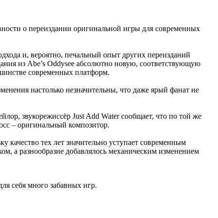
авности о переиздании оригинальной игры для современных
одхода и, вероятно, печальный опыт других переизданий
оздания из Abe’s Oddysee абсолютно новую, соответствующую
льшинстве современных платформ.
зменения настолько незначительны, что даже ярый фанат не
лор, звукорежиссёр Just Add Water сообщает, что по той же
росс – оригинальный композитор.
ьку качество тех лет значительно уступает современным
ком, а разнообразие добавлялось механическим изменением
для себя много забавных игр.