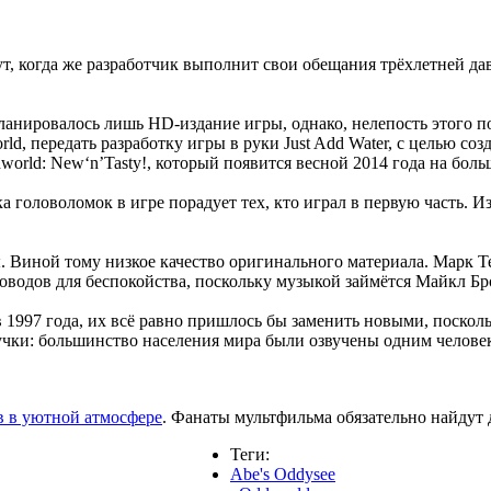
т, когда же разработчик выполнит свои обещания трёхлетней д
ланировалось лишь HD-издание игры, однако, нелепость этого п
ld, передать разработку игры в руки Just Add Water, с целью с
world: New‘n’Tasty!, который появится весной 2014 года на бо
 головоломок в игре порадует тех, кто играл в первую часть. И
. Виной тому низкое качество оригинального материала. Марк Тей
 поводов для беспокойства, поскольку музыкой займётся Майкл Б
в 1997 года, их всё равно пришлось бы заменить новыми, поскол
вучки: большинство населения мира были озвучены одним челове
 в уютной атмосфере
. Фанаты мультфильма обязательно найдут 
Теги:
Abe's Oddysee