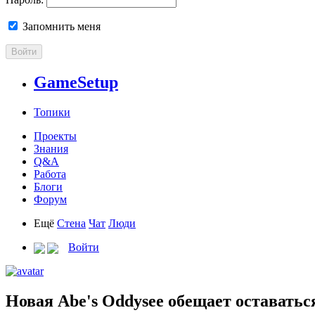
Запомнить меня
Войти
GameSetup
Топики
Проекты
Знания
Q&A
Работа
Блоги
Форум
Ещё
Стена
Чат
Люди
Войти
Новая Abe's Oddysee обещает оставатьс