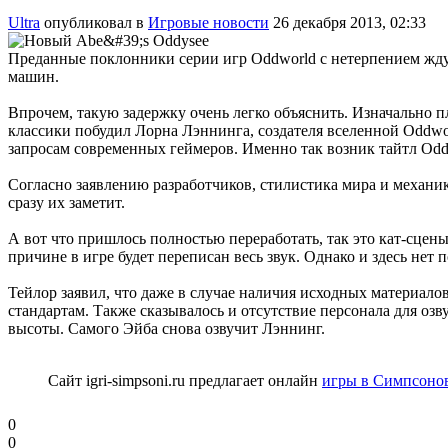
Ultra
опубликовал в
Игровые новости
26 декабря 2013, 02:33
Преданные поклонники серии игр Oddworld с нетерпением жду
машин.
Впрочем, такую задержку очень легко объяснить. Изначально п
классики побудил Лорна Лэннинга, создателя вселенной Oddwor
запросам современных геймеров. Именно так возник тайтл Odd
Согласно заявлению разработчиков, стилистика мира и механика
сразу их заметит.
А вот что пришлось полностью переработать, так это кат-сцены
причине в игре будет переписан весь звук. Однако и здесь нет
Тейлор заявил, что даже в случае наличия исходных материало
стандартам. Также сказывалось и отсутствие персонала для оз
высоты. Самого Эйба снова озвучит Лэннинг.
Сайт igri-simpsoni.ru предлагает онлайн
игры в Симпсонов
0
0