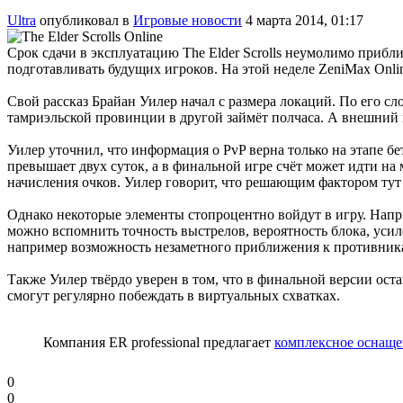
Ultra
опубликовал в
Игровые новости
4 марта 2014, 01:17
Срок сдачи в эксплуатацию The Elder Scrolls неумолимо приб
подготавливать будущих игроков. На этой неделе ZeniMax Onl
Свой рассказ Брайан Уилер начал с размера локаций. По его 
тамриэльской провинции в другой займёт полчаса. А внешний 
Уилер уточнил, что информация о PvP верна только на этапе бе
превышает двух суток, а в финальной игре счёт может идти на
начисления очков. Уилер говорит, что решающим фактором тут
Однако некоторые элементы стопроцентно войдут в игру. Напр
можно вспомнить точность выстрелов, вероятность блока, усил
например возможность незаметного приближения к противник
Также Уилер твёрдо уверен в том, что в финальной версии ос
смогут регулярно побеждать в виртуальных схватках.
Компания ER professional предлагает
комплексное оснащ
0
0