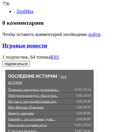
756
,
ZeniMax
0
комментариев
Чтобы оставить комментарий необходимо
войти
.
Игровые новости
1
подписчик, 64 топика
RSS
подписаться
ПОСЛЕДНИЕ ИСТОРИИ
/
ВСЕ
ИСТОРИИ
15.09, 23:24
Появились награды и достижения...
5.08, 14:14
Победители конкурса «Как я стал...
1.08, 20:40
Вот так я стал разработчиком игр.
1.08, 00:55
Мир Мерцает. Я мерцаю.
1.08, 00:00
Конкурс завершён
1.08, 00:00
Gamedev - это состояние души...
31.07, 23:54
Как я начал создавать игры
31.07, 16:42
С чего все началось.