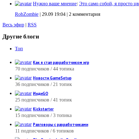
Нужно ваше мнение
:
Это само собой, я просто цв
RobZombie
|
29.09 19:04
| 2 комментария
Весь эфир
|
RSS
Другие блоги
Топ
Как я стал разработчиком игр
70 подписчиков / 44 топика
Новости GameSetup
36 подписчиков / 21 топик
ИндиGO
25 подписчиков / 41 топик
Kickstarter
15 подписчиков / 3 топика
Разговоры с разработчиками
11 подписчиков / 6 топиков