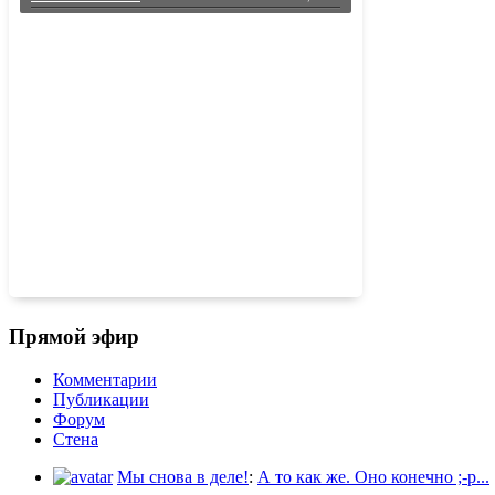
30.07, 23:59
Большое путешествие в мир игростроя
30.07, 07:11
КАК Я КЛАССНО ПИШУ КАПСОМ
27.07, 11:54
Реквием по мечте…
Прямой эфир
Комментарии
Публикации
Форум
Стена
Мы снова в деле!
:
А то как же. Оно конечно ;-p...