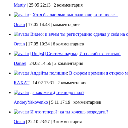
Martiy
|
25.05 22:13
| 2 комментария
:
Хотя бы частями выплачивали, а то после...
Orcan
|
17.05 14:43
| комментариев
Видео
:
и зачем ты регистрацию сделал у себя на с
Orcan
|
17.05 10:34
| 6 комментариев
[Unity4] Система паузы.
:
И спасибо за статью!
Dansel
|
24.02 14:56
| 2 комментария
Апдейты полиции
:
В скором времени я открою ма
RAXAT
|
14.02 13:31
| 2 комментария
:
а как же я ;( -не подо шол?
AndreyYakovenko
|
5.11 17:19
| комментариев
И что теперь?
:
ка ты хочешь возродить?
Orcan
|
22.10 23:57
| 3 комментария