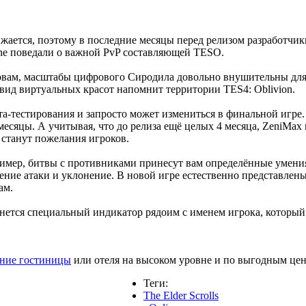
лижается, поэтому в последние месяцы перед релизом разработч
ine поведали о важной PvP составляющей TESO.
словам, масштабы цифрового Сиродила довольно внушительны дл
вид виртуальных красот напомнит территории TES4: Oblivion.
та-тестирования и запросто может измениться в финальной игре.
 месяцы. А учитывая, что до релиза ещё целых 4 месяца, ZeniMa
 станут пожелания игроков.
имер, битвы с противниками принесут вам определённые умения
ение атаки и уклонение. В новой игре естественно представлены
ам.
танется специальный индикатор рядоим с именем игрока, которы
ение гостиницы
или отеля на высоком уровне и по выгодным цен
Теги:
The Elder Scrolls