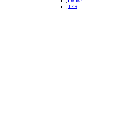
,
Online
,
TES