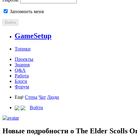
Запомнить меня
Войти
GameSetup
Топики
Проекты
Знания
Q&A
Работа
Блоги
Форум
Ещё
Стена
Чат
Люди
Войти
Новые подробности о The Elder Scolls On