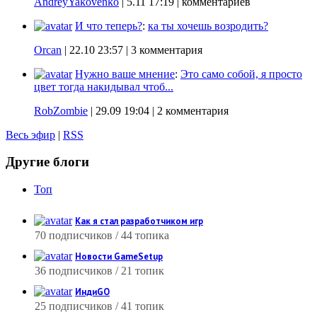
AndreyYakovenko
|
5.11 17:19
| комментариев
И что теперь?
:
ка ты хочешь возродить?
Orcan
|
22.10 23:57
| 3 комментария
Нужно ваше мнение
:
Это само собой, я просто
цвет тогда накидывал чтоб...
RobZombie
|
29.09 19:04
| 2 комментария
Весь эфир
|
RSS
Другие блоги
Топ
Как я стал разработчиком игр
70 подписчиков / 44 топика
Новости GameSetup
36 подписчиков / 21 топик
ИндиGO
25 подписчиков / 41 топик