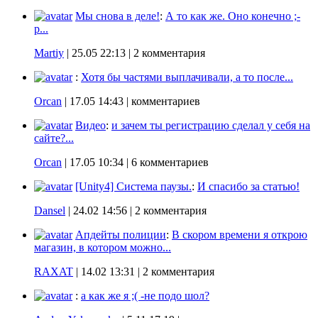
Мы снова в деле!
:
А то как же. Оно конечно ;-
p...
Martiy
|
25.05 22:13
| 2 комментария
:
Хотя бы частями выплачивали, а то после...
Orcan
|
17.05 14:43
| комментариев
Видео
:
и зачем ты регистрацию сделал у себя на
сайте?...
Orcan
|
17.05 10:34
| 6 комментариев
[Unity4] Система паузы.
:
И спасибо за статью!
Dansel
|
24.02 14:56
| 2 комментария
Апдейты полиции
:
В скором времени я открою
магазин, в котором можно...
RAXAT
|
14.02 13:31
| 2 комментария
:
а как же я ;( -не подо шол?