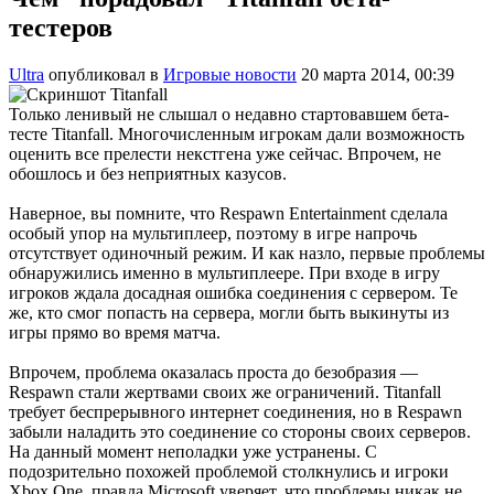
тестеров
Ultra
опубликовал в
Игровые новости
20 марта 2014, 00:39
Только ленивый не слышал о недавно стартовавшем бета-
тесте Titanfall. Многочисленным игрокам дали возможность
оценить все прелести некстгена уже сейчас. Впрочем, не
обошлось и без неприятных казусов.
Наверное, вы помните, что Respawn Entertainment сделала
особый упор на мультиплеер, поэтому в игре напрочь
отсутствует одиночный режим. И как назло, первые проблемы
обнаружились именно в мультиплеере. При входе в игру
игроков ждала досадная ошибка соединения с сервером. Те
же, кто смог попасть на сервера, могли быть выкинуты из
игры прямо во время матча.
Впрочем, проблема оказалась проста до безобразия —
Respawn стали жертвами своих же ограничений. Titanfall
требует беспрерывного интернет соединения, но в Respawn
забыли наладить это соединение со стороны своих серверов.
На данный момент неполадки уже устранены. С
подозрительно похожей проблемой столкнулись и игроки
Xbox One, правда Microsoft уверяет, что проблемы никак не