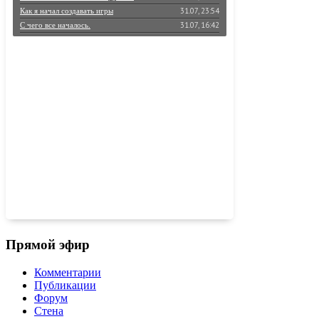
31.07, 23:54
Как я начал создавать игры
31.07, 16:42
С чего все началось.
30.07, 23:59
Большое путешествие в мир игростроя
30.07, 07:11
КАК Я КЛАССНО ПИШУ КАПСОМ
27.07, 11:54
Реквием по мечте…
Прямой эфир
Комментарии
Публикации
Форум
Стена