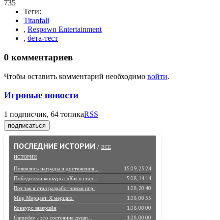
735
Теги:
Titanfall
,
Respawn Entertainment
,
бета-тест
0
комментариев
Чтобы оставить комментарий необходимо
войти
.
Игровые новости
1
подписчик, 64 топика
RSS
подписаться
ПОСЛЕДНИЕ ИСТОРИИ
/
ВСЕ
ИСТОРИИ
15.09, 23:24
Появились награды и достижения...
5.08, 14:14
Победители конкурса «Как я стал...
1.08, 20:40
Вот так я стал разработчиком игр.
1.08, 00:55
Мир Мерцает. Я мерцаю.
1.08, 00:00
Конкурс завершён
1.08, 00:00
Gamedev - это состояние души...