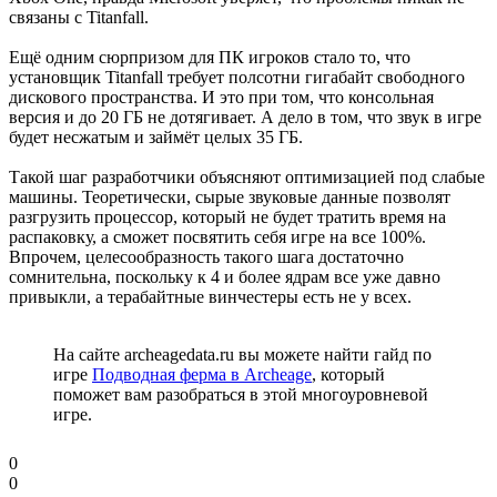
связаны с Titanfall.
Ещё одним сюрпризом для ПК игроков стало то, что
установщик Titanfall требует полсотни гигабайт свободного
дискового пространства. И это при том, что консольная
версия и до 20 ГБ не дотягивает. А дело в том, что звук в игре
будет несжатым и займёт целых 35 ГБ.
Такой шаг разработчики объясняют оптимизацией под слабые
машины. Теоретически, сырые звуковые данные позволят
разгрузить процессор, который не будет тратить время на
распаковку, а сможет посвятить себя игре на все 100%.
Впрочем, целесообразность такого шага достаточно
сомнительна, поскольку к 4 и более ядрам все уже давно
привыкли, а терабайтные винчестеры есть не у всех.
На сайте archeagedata.ru вы можете найти гайд по
игре
Подводная ферма в Archeage
, который
поможет вам разобраться в этой многоуровневой
игре.
0
0